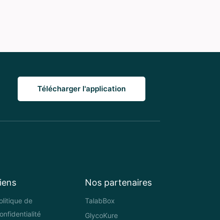
Télécharger l'application
iens
Nos partenaires
olitique de
TalabBox
onfidentialité
GlycoKure