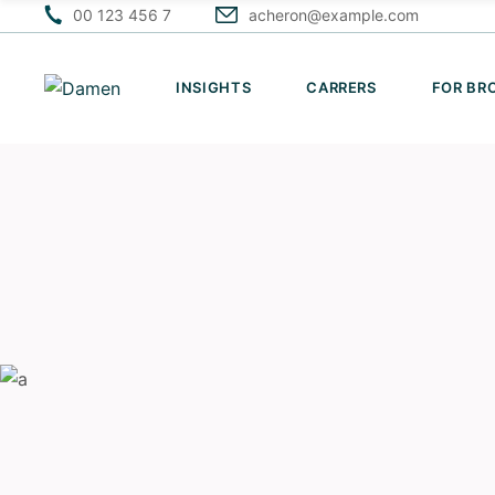
Skip
00 123 456 7
acheron@example.com
to
the
content
INSIGHTS
CARRERS
FOR BR