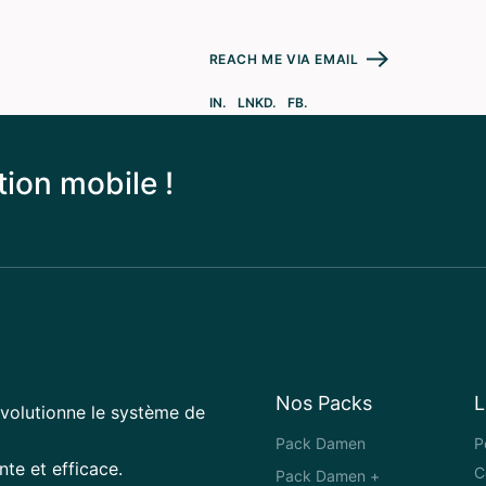
REACH ME VIA EMAIL
IN.
LNKD.
FB.
ion mobile !
Nos Packs
L
volutionne le système de
Pack Damen
P
te et efficace.
C
Pack Damen +